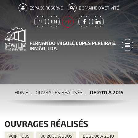
ESPACE RÉSERVÉ
DOMAINE D’ACTIVITÉ
PÁGINA FACEBOOK
PÁGINA LINKEDIN
PT
EN
FR
FERNANDO MIGUEL LOPES PEREIRA &
TOGG
IRMÃO, LDA.
HOME
OUVRAGES RÉALISÉS
DE 2011 À 2015
OUVRAGES RÉALISÉS
VOIR TOUS
DE 2000 À 2005
DE 2006 À 2010