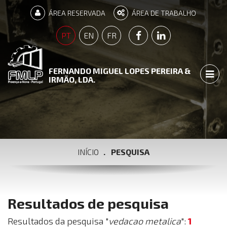
ÁREA RESERVADA
ÁREA DE TRABALHO
PÁGINA FACEBOOK
PÁGINA LINKEDIN
PT
EN
FR
FERNANDO MIGUEL LOPES PEREIRA &
TOGG
IRMÃO, LDA.
INÍCIO
PESQUISA
Resultados de pesquisa
Resultados da pesquisa "
vedacao metalica
":
1