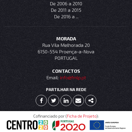
De 2006 a 2010
De 2011 a 2015
De 2016 a ...
MORADA
Rua Vila Melhorada 20
6150-554 Proença-a-Nova
PORTUGAL
CONTACTOS
Email:
info@fmlp.pt
PARTILHAR NA REDE
FACEBOOK
TWITTER
LINKEDIN
EMAIL
SHARE
Cofinanciado por (
Ficha de Projeto
):