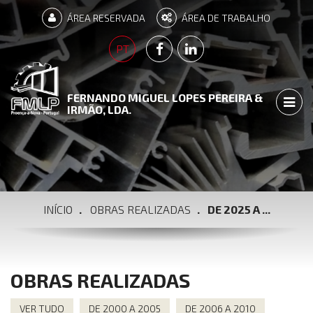
ÁREA RESERVADA
ÁREA DE TRABALHO
PÁGINA FACEBOOK
PÁGINA LINKEDIN
PT
FERNANDO MIGUEL LOPES PEREIRA &
TOGG
IRMÃO, LDA.
INÍCIO
OBRAS REALIZADAS
DE 2025 A ...
OBRAS REALIZADAS
VER TUDO
DE 2000 A 2005
DE 2006 A 2010