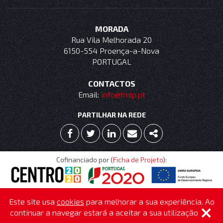
MORADA
Rua Vila Melhorada 20
6150-554 Proença-a-Nova
PORTUGAL
CONTACTOS
Email:
info@fmlp.pt
PARTILHAR NA REDE
FACEBOOK
TWITTER
LINKEDIN
EMAIL
SHARE
Cofinanciado por (
Ficha de Projeto
):
Copyright © 2026FMLP - Fernando Miguel Lopes Pereira & Irmão,
Este site usa
cookies
para melhorar a sua experiência. Ao
Lda.
⨯
continuar a navegar estará a aceitar a sua utilização
WebDesign by
Global Pixel